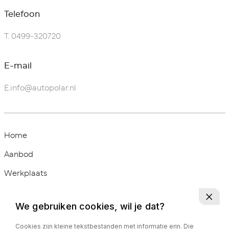
Telefoon
T.
0499-320720
E-mail
E.
info@autopolar.nl
Home
Aanbod
Werkplaats
Diensten
We gebruiken cookies, wil je dat?
Over ons
Cookies zijn kleine tekstbestanden met informatie erin. Die